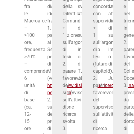
fra
distribuite
della
svolgere
concordato
svolgere
e
le
idealmente
Didattica
attività
con
attività
nel
Macroaree
fra:
Comune
didattica
supervisore
didattica
trien
–
1.
+
di
+
di
in
>100
partecipazione
1
supporto
1
supporto
gene
ore,
ai
sull’argomento
o
sull’argomento
o
2.
frequenza
Seminari
di
integrativa
di
integrativa
pare
>70%
permanenti
tesi
o
tesi
o
favo
–
di
2.
di
(futuro
di
del
comprende
Macroarea
parere
Tutor
capitolo)
Tutor
Coll
6
(vedi
favorevole
Junior
2.
Junior
Doce
unità
https://www.disll.unipd.it/ricerca/seminar
del
parere
3.
di
permanenti
supervisore
)
favorevole
pres
base
2.
sull’attività
del
da
(ca.
supervisione
di
supervisore
part
12-
del
ricerca
sull’attività
delle
15
progetto
svolta
di
dott
ore
di
3.
ricerca
di