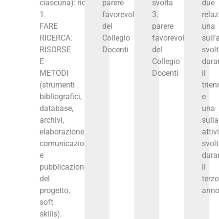
ciascuna):
ricerca
parere
svolta
due
1.
favorevole
3.
relaz
FARE
del
parere
una
RICERCA:
Collegio
favorevole
sull’
RISORSE
Docenti
del
svol
E
Collegio
dura
METODI
Docenti
il
(strumenti
trien
bibliografici,
e
database,
una
archivi,
sulla
elaborazione,
attiv
comunicazione
svol
e
dura
pubblicazione
il
del
terzo
progetto,
ann
soft
skills).