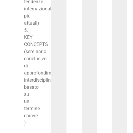
tendenze
internazionali
più
attuali)
5.
KEY
CONCEPTS
(seminario
conclusivo
di
approfondimento
interdisciplinare
basato
su
un
termine
chiave
)