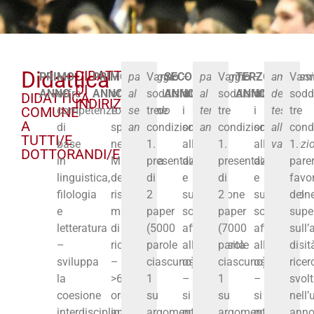
Didattica
DIDATTICA
PRIMO
–
PRIMO
–
passaggio
Vanno
SECONDO
–
passaggio
Vanno
TERZO
–
ammissi
Van
DI
ANNO
offre
ANNO
offre
al
soddisfatte
ANNO
durante
al
soddisfatte
ANNO
durante
della
sodd
DIDATTICA
INDIRIZZO
COMUNE
competenze
formazione
secondo
tre
i
terzo
tre
i
tesi
tre
A
di
specifica
anno
condizioni:
soggiorni
anno
condizioni:
soggiorni
alla
cond
TUTTI/E
base
nella
1.
all’estero
1.
all’estero
valutazi
1.
DOTTORANDI/E
in
Macroarea
presentazione
didattica
presentazione
didattica
pare
linguistica,
della
di
e
di
e
favo
filologia
rispettiva
2
supervisione
2
supervision
del
e
materia
paper
sono
paper
sono
supe
letteratura
di
(5000
affidati
(7000
affidati
sull’
–
ricerca
parole
all’Università
parole
all’Universit
di
sviluppa
–
ciascuno):
ospite
ciascuno):
ospite
ricer
la
>60
1
–
1
–
svol
coesione
ore
su
si
su
si
nell’
interdisciplinare
annuali,
argomento
può
argomento
può
ann