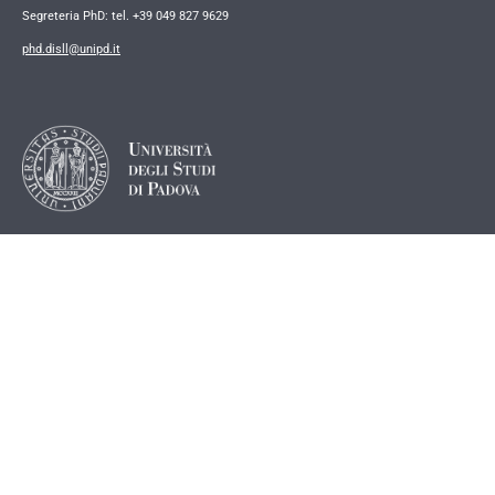
Segreteria PhD: tel. +39 049 827 9629
phd.disll@unipd.it