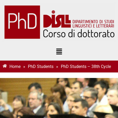
Home
»
PhD Students
»
PhD Students – 38th Cycle